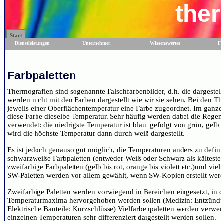
the
Start
Dienstleistungen
Unternehmen
Wissenswertes
F
Farbpaletten
Thermografien sind sogenannte Falschfarbenbilder, d.h. die dargestel
werden nicht mit den Farben dargestellt wie wir sie sehen. Bei den 
jeweils einer Oberflächentemperatur eine Farbe zugeordnet. Im ganze
diese Farbe dieselbe Temperatur. Sehr häufig werden dabei die Reg
verwendet: die niedrigste Temperatur ist blau, gefolgt von grün, gelb
wird die höchste Temperatur dann durch weiß dargestellt.
Es ist jedoch genauso gut möglich, die Temperaturen anders zu defini
schwarzweiße Farbpaletten (entweder Weiß oder Schwarz als kälteste
zweifarbige Farbpaletten (gelb bis rot, orange bis violett etc.)und viel
SW-Paletten werden vor allem gewählt, wenn SW-Kopien erstellt wer
Zweifarbige Paletten werden vorwiegend in Bereichen eingesetzt, in 
Temperaturmaxima hervorgehoben werden sollen (Medizin: Entzünd
Elektrische Bauteile: Kurzschlüsse) Vielfarbenpaletten werden verwe
einzelnen Temperaturen sehr differenziert dargestellt werden sollen.