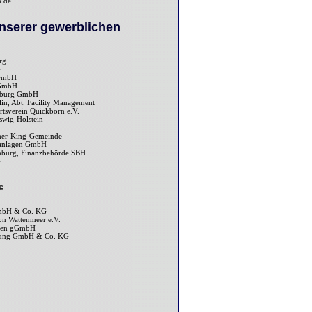
m.de
nserer gewerblichen
rg
G
 GmbH
 GmbH
mburg GmbH
lin, Abt. Facility Management
rtsverein Quickborn e.V.
swig-Holstein
ther-King-Gemeinde
tanlagen GmbH
mburg, Finanzbehörde SBH
G
ng
GmbH & Co. KG
ion Wattenmeer e.V.
lzen gGmbH
mung GmbH & Co. KG