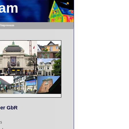
eam
Impressum
n
ner GbR
05