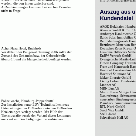
info(at)thermografie-tea
werden, die von innen sanierbar sind.
Außendämmungen kommen bei solchen Fassaden
nicht in Frage.
Auszug aus u
Kundendatei
ARGE Holzhafen Hambu
Alsecco GmbH & Co. K
Amberger Kaolinwerke
Baltic Solar Immobilien
Berufsbildungswerk Ha
Bezirksamt Mitte von Ber
Achat Plaza Hotel, Buchholz
Deutsches Rotes Kreuz, O
Vor Ablauf der Baugewährleistung 2006 sollte der
Diakonie Hilfswerk Schle
Zustand des Gebäudes bzw. der Gebäudehülle
EnBW Vertrieb GmbH
überprüft und die Mangelfreiheit bestätigt werden.
Evangelische Martin-Lu
Fitness Company Freizei
Freie und Hansestadt Ha
Hochtief Construction A
Hochtief Solutions AG
lekker Energie GmbH
Living Colour Fundraisi
Lindner AG
MBN Bau AG
Motor Presse Stuttgart 
Naturschutzg. Schutzstat
neue arbeit lüneburg-ue
Polizeiwache, Hamburg-Poppenbüttel
Plambeck Bauunterneh
Zur Installation neuer EDV-Technik sollten neue
RTL-Nord GmbH
Datenleitungen im Fußboden zwischen Fußboden-
Sasol Wax GmbH
Heizleitungen verlegt werden. Mit Hilfe der
SAT1-Nord
Thermografie wurde der Verlauf dieser Leitungen
Schwäbisch Hall AG
markiert um Beschädigungen zu verhindern.