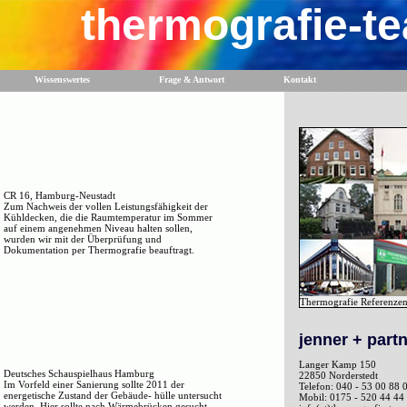
thermografie-t
Wissenswertes
Frage & Antwort
Kontakt
CR 16, Hamburg-Neustadt
Zum Nachweis der vollen Leistungsfähigkeit der
Kühldecken, die die Raumtemperatur im Sommer
auf einem angenehmen Niveau halten sollen,
wurden wir mit der Überprüfung und
Dokumentation per Thermografie beauftragt.
Thermografie Referenze
jenner + part
Langer Kamp 150
Deutsches Schauspielhaus Hamburg
22850 Norderstedt
Im Vorfeld einer Sanierung sollte 2011 der
Telefon: 040 - 53 00 88 
energetische Zustand der Gebäude- hülle untersucht
Mobil: 0175 - 520 44 44
werden. Hier sollte nach Wärmebrücken gesucht